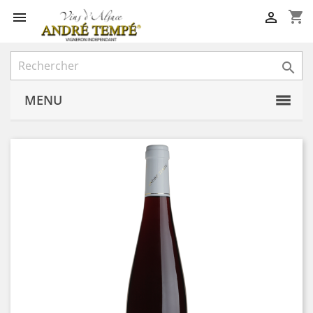
shopping_cart



MENU