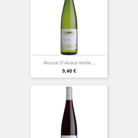
Muscat D'Alsace Vieille...
Prix
9,40 €