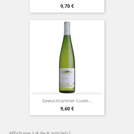
Prix
9,70 €
Gewurztraminer Cuvée...
Prix
9,60 €
Affichage 1-8 de 8 article(s)